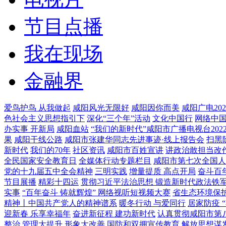
节目点播
我在现场
金融界
爱鸟护鸟 从我做起
咸阳风光无限好
咸阳因你而美
咸阳广电20
色社会主义思想指引下
深化“三个年”活动
文化中国行
网络中
办实事 开新局
咸阳血站
“我们的新时代”咸阳市广播电视台20
果
咸阳干线公路
咸阳市张建华同志先进事迹·线上报告会
扫黑
新时代
我们的70年
社区资讯
咸阳市百姓宣讲
讲政治敢担当改
全民国家安全教育日
全媒体行动专题栏目
咸阳市第七次全国人
党的十九届五中全会精神
三明实践
增量提质 高点开局
奋斗百
节目展播
精彩十四运
贯彻习近平法治思想 锻造新时代政法铁
实事
“百年奋斗 铸就辉煌” 网络视听短视频大赛
省生态环境保
精神丨中国共产党人的精神谱系
暖冬行动 与爱同行
居家防疫 
迎新春 乐享幸福年
奋进新征程 建功新时代
认真贯彻咸阳市第
整治 管理大提升 形象大改善
国防和双拥宣传教育
解放思想谋