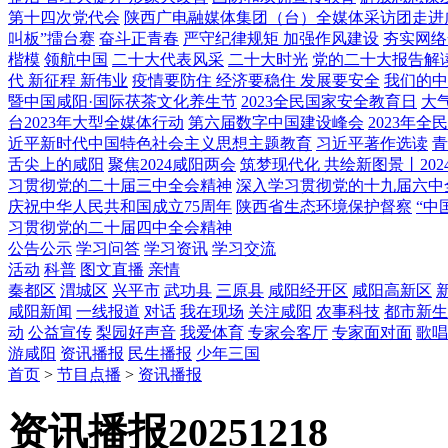
第十四次党代会
陕西广电融媒体集团（台）全媒体采访团走进
叫板”擂台赛
奋斗正青春
严守纪律规矩 加强作风建设
夯实网络
楷模
领航中国
二十大代表风采
二十大时光
党的二十大报告解
代 新征程 新伟业
疫情要防住 经济要稳住 发展要安全
我们的中
暨中国咸阳·国际茯茶文化养生节
2023全民国家安全教育日
大
台2023年大型全媒体行动
第六届数字中国建设峰会
2023年
近平新时代中国特色社会主义思想主题教育
习近平著作选读
青
舌尖上的咸阳
聚焦2024咸阳两会
筑梦现代化 共绘新图景丨202
习贯彻党的二十届三中全会精神
深入学习贯彻党的十九届六中
庆祝中华人民共和国成立75周年
陕西省生态环境保护督察
“中
习贯彻党的二十届四中全会精神
公告公示
学习问答
学习资讯
学习交流
活动
科普
图文直播
亲情
秦都区
渭城区
兴平市
武功县
三原县
咸阳经开区
咸阳高新区
咸阳新闻
一线报道
对话
我在现场
关注咸阳
农事科技
都市新生
动
公益宣传
梨园好声音
我爱体育
专家会客厅
专家面对面
歌唱
游咸阳
资讯播报
民生播报
少年三国
首页
>
节目点播
>
资讯播报
资讯播报20251218