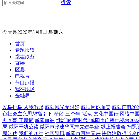
搜索
今天是2026年8月8日 星期六
首页
专题报道
党建政务
直播
区县
电视片
节目点播
我在现场
金融界
爱鸟护鸟 从我做起
咸阳风光无限好
咸阳因你而美
咸阳广电20
色社会主义思想指引下
深化“三个年”活动
文化中国行
网络中
办实事 开新局
咸阳血站
“我们的新时代”咸阳市广播电视台20
果
咸阳干线公路
咸阳市张建华同志先进事迹·线上报告会
扫黑
新时代
我们的70年
社区资讯
咸阳市百姓宣讲
讲政治敢担当改