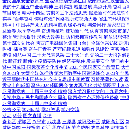
全民国家安全教育日
全媒体行动专题栏目
咸阳市第七次全国人
党的十九届五中全会精神
三明实践
增量提质 高点开局
奋斗百
节目展播
精彩十四运
贯彻习近平法治思想 锻造新时代政法铁
实事
“百年奋斗 铸就辉煌” 网络视听短视频大赛
省生态环境保
精神丨中国共产党人的精神谱系
暖冬行动 与爱同行
居家防疫 
迎新春 乐享幸福年
奋进新征程 建功新时代
认真贯彻咸阳市第
整治 管理大提升 形象大改善
国防和双拥宣传教育
解放思想谋
第十四次党代会
陕西广电融媒体集团（台）全媒体采访团走进
叫板”擂台赛
奋斗正青春
严守纪律规矩 加强作风建设
夯实网络
楷模
领航中国
二十大代表风采
二十大时光
党的二十大报告解
代 新征程 新伟业
疫情要防住 经济要稳住 发展要安全
我们的中
暨中国咸阳·国际茯茶文化养生节
2023全民国家安全教育日
大
台2023年大型全媒体行动
第六届数字中国建设峰会
2023年
近平新时代中国特色社会主义思想主题教育
习近平著作选读
青
舌尖上的咸阳
聚焦2024咸阳两会
筑梦现代化 共绘新图景丨202
习贯彻党的二十届三中全会精神
深入学习贯彻党的十九届六中
庆祝中华人民共和国成立75周年
陕西省生态环境保护督察
“中
习贯彻党的二十届四中全会精神
公告公示
学习问答
学习资讯
学习交流
活动
科普
图文直播
亲情
秦都区
渭城区
兴平市
武功县
三原县
咸阳经开区
咸阳高新区
咸阳新闻
一线报道
对话
我在现场
关注咸阳
农事科技
都市新生