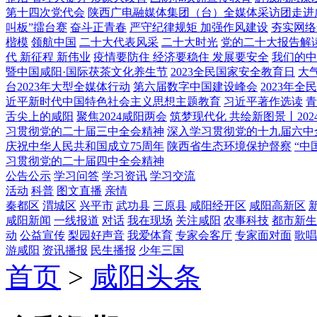
第十四次党代会
陕西广电融媒体集团（台）全媒体采访团走进
叫板”擂台赛
奋斗正青春
严守纪律规矩 加强作风建设
夯实网络
楷模
领航中国
二十大代表风采
二十大时光
党的二十大报告解
代 新征程 新伟业
疫情要防住 经济要稳住 发展要安全
我们的中
暨中国咸阳·国际茯茶文化养生节
2023全民国家安全教育日
大
台2023年大型全媒体行动
第六届数字中国建设峰会
2023年
近平新时代中国特色社会主义思想主题教育
习近平著作选读
青
舌尖上的咸阳
聚焦2024咸阳两会
筑梦现代化 共绘新图景丨202
习贯彻党的二十届三中全会精神
深入学习贯彻党的十九届六中
庆祝中华人民共和国成立75周年
陕西省生态环境保护督察
“中
习贯彻党的二十届四中全会精神
公告公示
学习问答
学习资讯
学习交流
活动
科普
图文直播
亲情
秦都区
渭城区
兴平市
武功县
三原县
咸阳经开区
咸阳高新区
咸阳新闻
一线报道
对话
我在现场
关注咸阳
农事科技
都市新生
动
公益宣传
梨园好声音
我爱体育
专家会客厅
专家面对面
歌唱
游咸阳
资讯播报
民生播报
少年三国
首页
>
咸阳头条