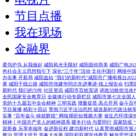
节目点播
我在现场
金融界
爱鸟护鸟 从我做起
咸阳风光无限好
咸阳因你而美
咸阳广电20
色社会主义思想指引下
深化“三个年”活动
文化中国行
网络中
办实事 开新局
咸阳血站
“我们的新时代”咸阳市广播电视台20
果
咸阳干线公路
咸阳市张建华同志先进事迹·线上报告会
扫黑
新时代
我们的70年
社区资讯
咸阳市百姓宣讲
讲政治敢担当改
全民国家安全教育日
全媒体行动专题栏目
咸阳市第七次全国人
党的十九届五中全会精神
三明实践
增量提质 高点开局
奋斗百
节目展播
精彩十四运
贯彻习近平法治思想 锻造新时代政法铁
实事
“百年奋斗 铸就辉煌” 网络视听短视频大赛
省生态环境保
精神丨中国共产党人的精神谱系
暖冬行动 与爱同行
居家防疫 
迎新春 乐享幸福年
奋进新征程 建功新时代
认真贯彻咸阳市第
整治 管理大提升 形象大改善
国防和双拥宣传教育
解放思想谋