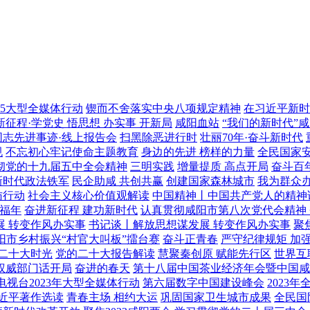
25大型全媒体行动
锲而不舍落实中央八项规定精神
在习近平新时
新征程·学党史 悟思想 办实事 开新局
咸阳血站
“我们的新时代”
志先进事迹·线上报告会
扫黑除恶进行时
壮丽70年·奋斗新时代
规
不忘初心牢记使命主题教育
身边的先进 榜样的力量
全民国家
彻党的十九届五中全会精神
三明实践
增量提质 高点开局
奋斗百
新时代政法铁军
民企助咸 共创共赢
创建国家森林城市
我为群众
访行动
社会主义核心价值观解读
中国精神丨中国共产党人的精神
幸福年
奋进新征程 建功新时代
认真贯彻咸阳市第八次党代会精神
展 转变作风办实事
书记谈丨解放思想谋发展 转变作风办实事
聚
阳市乡村振兴“村官大叫板”擂台赛
奋斗正青春
严守纪律规矩 加
二十大时光
党的二十大报告解读
慧聚秦创原 赋能先行区
世界互
权威部门话开局
奋进的春天
第十八届中国茶业经济年会暨中国咸
视台2023年大型全媒体行动
第六届数字中国建设峰会
2023
近平著作选读
青春主场 相约大运
巩固国家卫生城市成果
全民国