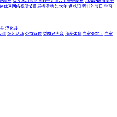
会精神
深入学习贯彻党的十九届六中全会精神
2024咸阳市第十
”原创优秀网络视听节目展播活动
过大年 逛咸阳
我们的节日
学习
县
淳化县
少年
综艺活动
公益宣传
梨园好声音
我爱体育
专家会客厅
专家