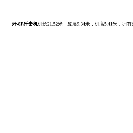
歼-8F歼击机
机长21.52米，翼展9.34米，机高5.4