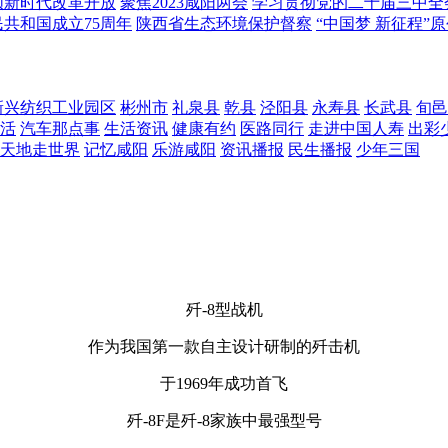
领新时代改革开放
聚焦2023咸阳两会
学习贯彻党的二十届三中全
共和国成立75周年
陕西省生态环境保护督察
“中国梦 新征程
新兴纺织工业园区
彬州市
礼泉县
乾县
泾阳县
永寿县
长武县
旬邑
活
汽车那点事
生活资讯
健康有约
医路同行
走进中国人寿
出彩
天地走世界
记忆咸阳
乐游咸阳
资讯播报
民生播报
少年三国
歼-8型战机
作为我国第一款自主设计研制的歼击机
于1969年成功首飞
歼-8F是歼-8家族中最强型号