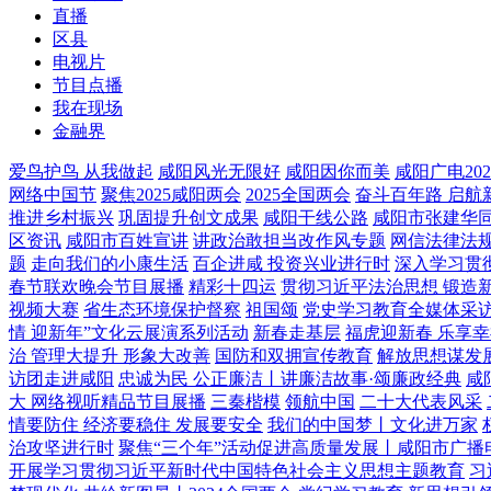
直播
区县
电视片
节目点播
我在现场
金融界
爱鸟护鸟 从我做起
咸阳风光无限好
咸阳因你而美
咸阳广电20
网络中国节
聚焦2025咸阳两会
2025全国两会
奋斗百年路 启航
推进乡村振兴
巩固提升创文成果
咸阳干线公路
咸阳市张建华同
区资讯
咸阳市百姓宣讲
讲政治敢担当改作风专题
网信法律法
题
走向我们的小康生活
百企进咸 投资兴业进行时
深入学习贯
春节联欢晚会节目展播
精彩十四运
贯彻习近平法治思想 锻造
视频大赛
省生态环境保护督察
祖国颂
党史学习教育全媒体采
情 迎新年”文化云展演系列活动
新春走基层
福虎迎新春 乐享
治 管理大提升 形象大改善
国防和双拥宣传教育
解放思想谋发
访团走进咸阳
忠诚为民 公正廉洁丨讲廉洁故事·颂廉政经典
咸
大 网络视听精品节目展播
三秦楷模
领航中国
二十大代表风采
情要防住 经济要稳住 发展要安全
我们的中国梦丨文化进万家
治攻坚进行时
聚焦“三个年”活动促进高质量发展丨咸阳市广播电
开展学习贯彻习近平新时代中国特色社会主义思想主题教育
习