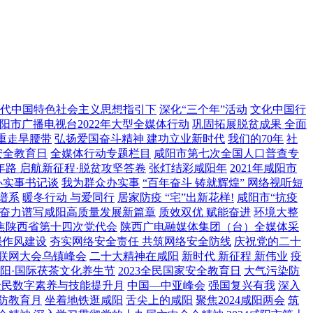
代中国特色社会主义思想指引下
深化“三个年”活动
文化中国行
咸阳市广播电视台2022年大型全媒体行动
巩固拓展脱贫成果 全面
重走旱腰带
弘扬爱国奋斗精神 建功立业新时代
我们的70年
社
安全教育日
全媒体行动专题栏目
咸阳市第七次全国人口普查专
年路 启航新征程·脱贫攻坚答卷
张灯结彩咸阳年
2021年咸阳市
办实事书记谈
我为群众办实事
“百年奋斗 铸就辉煌” 网络视听短
谱系
暖冬行动 与爱同行
居家防疫 “宅”出新花样!
咸阳市“抗疫
 奋力谱写咸阳高质量发展新篇章
质效双优 赋能奋进
环境大整
焦陕西省第十四次党代会
陕西广电融媒体集团（台）全媒体采
强作风建设
夯实网络安全责任 共筑网络安全防线
庆祝党的二十
联网大会乌镇峰会
二十大精神在咸阳
新时代 新征程 新伟业
疫
阳·国际茯茶文化养生节
2023全民国家安全教育日
大气污染防
年全民数字素养与技能提升月
中国—中亚峰会
强国复兴有我
深入
防教育月
坐着地铁逛咸阳
舌尖上的咸阳
聚焦2024咸阳两会
筑