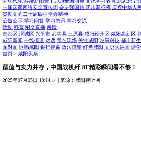
梦现代化 共绘新图景丨2024全国两会
党纪学习教育
新思想引
一届国家网络安全宣传周
奋进强国路 阔步新征程
庆祝中华人民
贯彻党的二十届四中全会精神
公告公示
学习问答
学习资讯
学习交流
活动
科普
图文直播
亲情
秦都区
渭城区
兴平市
武功县
三原县
咸阳经开区
咸阳高新区
咸阳新闻
一线报道
对话
我在现场
关注咸阳
农事科技
都市新生
面对面
歌唱咸阳
银行视窗
政法瞭望
红色咸阳
党史大讲堂
游学
首页
>
咸阳头条
颜值与实力并存，中国战机歼-8F精彩瞬间看不够！
2025年07月05日 10:14:14
|
来源：咸阳视听网
|