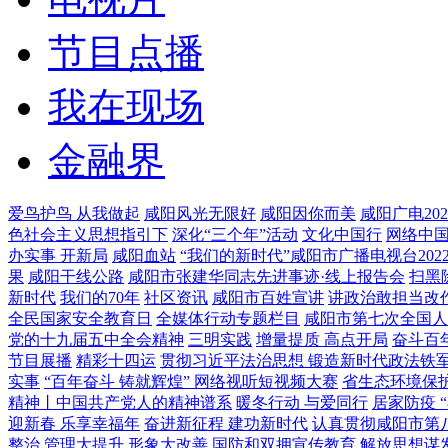
节目点播
我在现场
金融界
爱鸟护鸟 从我做起
咸阳风光无限好
咸阳因你而美
咸阳广电20
色社会主义思想指引下
深化“三个年”活动
文化中国行
网络中
办实事 开新局
咸阳血站
“我们的新时代”咸阳市广播电视台20
果
咸阳干线公路
咸阳市张建华同志先进事迹·线上报告会
扫黑
新时代
我们的70年
社区资讯
咸阳市百姓宣讲
讲政治敢担当改
全民国家安全教育日
全媒体行动专题栏目
咸阳市第七次全国人
党的十九届五中全会精神
三明实践
增量提质 高点开局
奋斗百
节目展播
精彩十四运
贯彻习近平法治思想 锻造新时代政法铁
实事
“百年奋斗 铸就辉煌” 网络视听短视频大赛
省生态环境保
精神丨中国共产党人的精神谱系
暖冬行动 与爱同行
居家防疫 
迎新春 乐享幸福年
奋进新征程 建功新时代
认真贯彻咸阳市第
整治 管理大提升 形象大改善
国防和双拥宣传教育
解放思想谋