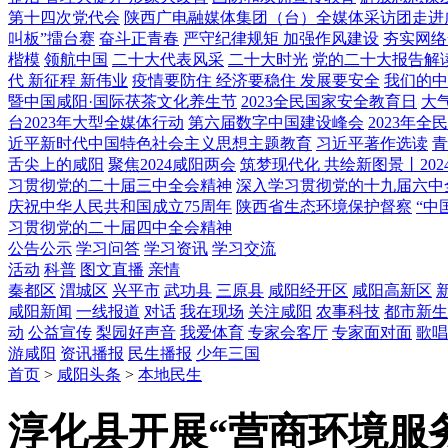
第十四次党代会
陕西广电融媒体集团（台）全媒体采访团走进
叫板”擂台赛
奋斗正青春
严守纪律规矩 加强作风建设
夯实网络
楷模
领航中国
二十大代表风采
二十大时光
党的二十大报告解
代 新征程 新伟业
疫情要防住 经济要稳住 发展要安全
我们的中
暨中国咸阳·国际茯茶文化养生节
2023全民国家安全教育日
大
台2023年大型全媒体行动
第六届数字中国建设峰会
2023年
近平新时代中国特色社会主义思想主题教育
习近平著作选读
青
舌尖上的咸阳
聚焦2024咸阳两会
筑梦现代化 共绘新图景丨202
习贯彻党的二十届三中全会精神
深入学习贯彻党的十九届六中
庆祝中华人民共和国成立75周年
陕西省生态环境保护督察
“中
习贯彻党的二十届四中全会精神
公告公示
学习问答
学习资讯
学习交流
活动
科普
图文直播
亲情
秦都区
渭城区
兴平市
武功县
三原县
咸阳经开区
咸阳高新区
咸阳新闻
一线报道
对话
我在现场
关注咸阳
农事科技
都市新生
动
公益宣传
梨园好声音
我爱体育
专家会客厅
专家面对面
歌唱
游咸阳
资讯播报
民生播报
少年三国
首页
>
咸阳头条
>
本地民生
淳化县开展“营商环境服