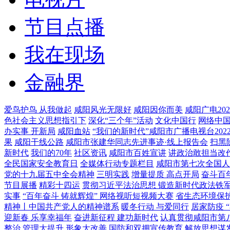
节目点播
我在现场
金融界
爱鸟护鸟 从我做起
咸阳风光无限好
咸阳因你而美
咸阳广电20
色社会主义思想指引下
深化“三个年”活动
文化中国行
网络中
办实事 开新局
咸阳血站
“我们的新时代”咸阳市广播电视台20
果
咸阳干线公路
咸阳市张建华同志先进事迹·线上报告会
扫黑
新时代
我们的70年
社区资讯
咸阳市百姓宣讲
讲政治敢担当改
全民国家安全教育日
全媒体行动专题栏目
咸阳市第七次全国人
党的十九届五中全会精神
三明实践
增量提质 高点开局
奋斗百
节目展播
精彩十四运
贯彻习近平法治思想 锻造新时代政法铁
实事
“百年奋斗 铸就辉煌” 网络视听短视频大赛
省生态环境保
精神丨中国共产党人的精神谱系
暖冬行动 与爱同行
居家防疫 
迎新春 乐享幸福年
奋进新征程 建功新时代
认真贯彻咸阳市第
整治 管理大提升 形象大改善
国防和双拥宣传教育
解放思想谋