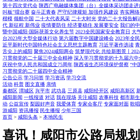
第十四次党代会
陕西广电融媒体集团（台）全媒体采访团走进
叫板”擂台赛
奋斗正青春
严守纪律规矩 加强作风建设
夯实网络
楷模
领航中国
二十大代表风采
二十大时光
党的二十大报告解
代 新征程 新伟业
疫情要防住 经济要稳住 发展要安全
我们的中
暨中国咸阳·国际茯茶文化养生节
2023全民国家安全教育日
大
台2023年大型全媒体行动
第六届数字中国建设峰会
2023年
近平新时代中国特色社会主义思想主题教育
习近平著作选读
青
舌尖上的咸阳
聚焦2024咸阳两会
筑梦现代化 共绘新图景丨202
习贯彻党的二十届三中全会精神
深入学习贯彻党的十九届六中
庆祝中华人民共和国成立75周年
陕西省生态环境保护督察
“中
习贯彻党的二十届四中全会精神
公告公示
学习问答
学习资讯
学习交流
活动
科普
图文直播
亲情
秦都区
渭城区
兴平市
武功县
三原县
咸阳经开区
咸阳高新区
咸阳新闻
一线报道
对话
我在现场
关注咸阳
农事科技
都市新生
动
公益宣传
梨园好声音
我爱体育
专家会客厅
专家面对面
歌唱
游咸阳
资讯播报
民生播报
少年三国
首页
>
咸阳头条
>
本地民生
喜讯！咸阳市公路局规划