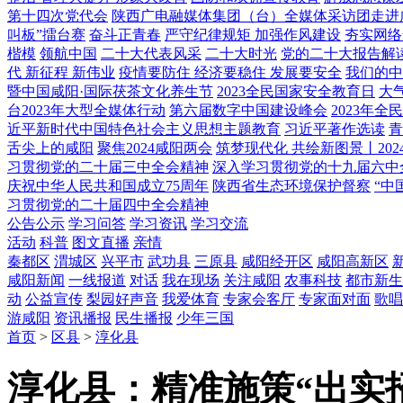
第十四次党代会
陕西广电融媒体集团（台）全媒体采访团走进
叫板”擂台赛
奋斗正青春
严守纪律规矩 加强作风建设
夯实网络
楷模
领航中国
二十大代表风采
二十大时光
党的二十大报告解
代 新征程 新伟业
疫情要防住 经济要稳住 发展要安全
我们的中
暨中国咸阳·国际茯茶文化养生节
2023全民国家安全教育日
大
台2023年大型全媒体行动
第六届数字中国建设峰会
2023年
近平新时代中国特色社会主义思想主题教育
习近平著作选读
青
舌尖上的咸阳
聚焦2024咸阳两会
筑梦现代化 共绘新图景丨202
习贯彻党的二十届三中全会精神
深入学习贯彻党的十九届六中
庆祝中华人民共和国成立75周年
陕西省生态环境保护督察
“中
习贯彻党的二十届四中全会精神
公告公示
学习问答
学习资讯
学习交流
活动
科普
图文直播
亲情
秦都区
渭城区
兴平市
武功县
三原县
咸阳经开区
咸阳高新区
咸阳新闻
一线报道
对话
我在现场
关注咸阳
农事科技
都市新生
动
公益宣传
梨园好声音
我爱体育
专家会客厅
专家面对面
歌唱
游咸阳
资讯播报
民生播报
少年三国
首页
>
区县
>
淳化县
淳化县：精准施策“出实招