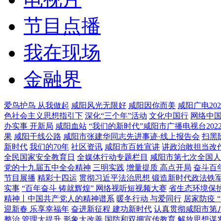
节目点播
我在现场
金融界
爱鸟护鸟 从我做起
咸阳风光无限好
咸阳因你而美
咸阳广电20
色社会主义思想指引下
深化“三个年”活动
文化中国行
网络中
办实事 开新局
咸阳血站
“我们的新时代”咸阳市广播电视台20
果
咸阳干线公路
咸阳市张建华同志先进事迹·线上报告会
扫黑
新时代
我们的70年
社区资讯
咸阳市百姓宣讲
讲政治敢担当改
全民国家安全教育日
全媒体行动专题栏目
咸阳市第七次全国人
党的十九届五中全会精神
三明实践
增量提质 高点开局
奋斗百
节目展播
精彩十四运
贯彻习近平法治思想 锻造新时代政法铁
实事
“百年奋斗 铸就辉煌” 网络视听短视频大赛
省生态环境保
精神丨中国共产党人的精神谱系
暖冬行动 与爱同行
居家防疫 
迎新春 乐享幸福年
奋进新征程 建功新时代
认真贯彻咸阳市第
整治 管理大提升 形象大改善
国防和双拥宣传教育
解放思想谋