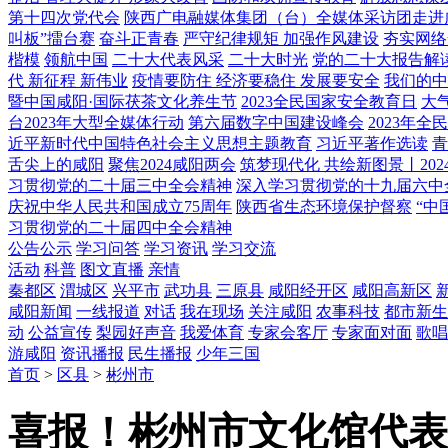
第十四次党代会
陕西广电融媒体集团（台）全媒体采访团走进
叫板”擂台赛
奋斗正青春
严守纪律规矩 加强作风建设
夯实网络
楷模
领航中国
二十大代表风采
二十大时光
党的二十大报告解
代 新征程 新伟业
疫情要防住 经济要稳住 发展要安全
我们的中
暨中国咸阳·国际茯茶文化养生节
2023全民国家安全教育日
大
台2023年大型全媒体行动
第六届数字中国建设峰会
2023年
近平新时代中国特色社会主义思想主题教育
习近平著作选读
青
舌尖上的咸阳
聚焦2024咸阳两会
筑梦现代化 共绘新图景丨202
习贯彻党的二十届三中全会精神
深入学习贯彻党的十九届六中
庆祝中华人民共和国成立75周年
陕西省生态环境保护督察
“中
习贯彻党的二十届四中全会精神
公告公示
学习问答
学习资讯
学习交流
活动
科普
图文直播
亲情
秦都区
渭城区
兴平市
武功县
三原县
咸阳经开区
咸阳高新区
咸阳新闻
一线报道
对话
我在现场
关注咸阳
农事科技
都市新生
动
公益宣传
梨园好声音
我爱体育
专家会客厅
专家面对面
歌唱
游咸阳
资讯播报
民生播报
少年三国
首页
>
区县
>
彬州市
喜报！彬州市文化馆代表