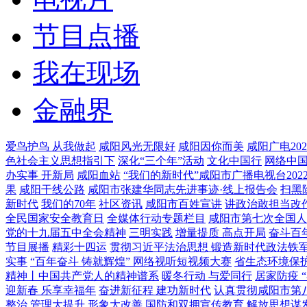
节目点播
我在现场
金融界
爱鸟护鸟 从我做起
咸阳风光无限好
咸阳因你而美
咸阳广电20
色社会主义思想指引下
深化“三个年”活动
文化中国行
网络中
办实事 开新局
咸阳血站
“我们的新时代”咸阳市广播电视台20
果
咸阳干线公路
咸阳市张建华同志先进事迹·线上报告会
扫黑
新时代
我们的70年
社区资讯
咸阳市百姓宣讲
讲政治敢担当改
全民国家安全教育日
全媒体行动专题栏目
咸阳市第七次全国人
党的十九届五中全会精神
三明实践
增量提质 高点开局
奋斗百
节目展播
精彩十四运
贯彻习近平法治思想 锻造新时代政法铁
实事
“百年奋斗 铸就辉煌” 网络视听短视频大赛
省生态环境保
精神丨中国共产党人的精神谱系
暖冬行动 与爱同行
居家防疫 
迎新春 乐享幸福年
奋进新征程 建功新时代
认真贯彻咸阳市第
整治 管理大提升 形象大改善
国防和双拥宣传教育
解放思想谋