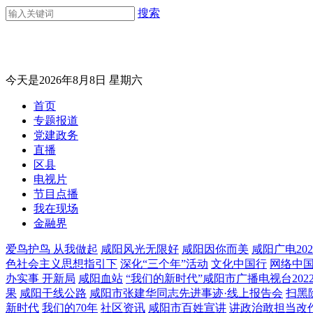
搜索
今天是2026年8月8日 星期六
首页
专题报道
党建政务
直播
区县
电视片
节目点播
我在现场
金融界
爱鸟护鸟 从我做起
咸阳风光无限好
咸阳因你而美
咸阳广电20
色社会主义思想指引下
深化“三个年”活动
文化中国行
网络中
办实事 开新局
咸阳血站
“我们的新时代”咸阳市广播电视台20
果
咸阳干线公路
咸阳市张建华同志先进事迹·线上报告会
扫黑
新时代
我们的70年
社区资讯
咸阳市百姓宣讲
讲政治敢担当改