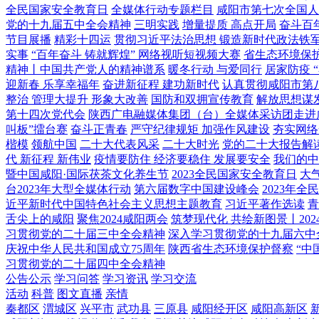
全民国家安全教育日
全媒体行动专题栏目
咸阳市第七次全国人
党的十九届五中全会精神
三明实践
增量提质 高点开局
奋斗百
节目展播
精彩十四运
贯彻习近平法治思想 锻造新时代政法铁
实事
“百年奋斗 铸就辉煌” 网络视听短视频大赛
省生态环境保
精神丨中国共产党人的精神谱系
暖冬行动 与爱同行
居家防疫 
迎新春 乐享幸福年
奋进新征程 建功新时代
认真贯彻咸阳市第
整治 管理大提升 形象大改善
国防和双拥宣传教育
解放思想谋
第十四次党代会
陕西广电融媒体集团（台）全媒体采访团走进
叫板”擂台赛
奋斗正青春
严守纪律规矩 加强作风建设
夯实网络
楷模
领航中国
二十大代表风采
二十大时光
党的二十大报告解
代 新征程 新伟业
疫情要防住 经济要稳住 发展要安全
我们的中
暨中国咸阳·国际茯茶文化养生节
2023全民国家安全教育日
大
台2023年大型全媒体行动
第六届数字中国建设峰会
2023年
近平新时代中国特色社会主义思想主题教育
习近平著作选读
青
舌尖上的咸阳
聚焦2024咸阳两会
筑梦现代化 共绘新图景丨202
习贯彻党的二十届三中全会精神
深入学习贯彻党的十九届六中
庆祝中华人民共和国成立75周年
陕西省生态环境保护督察
“中
习贯彻党的二十届四中全会精神
公告公示
学习问答
学习资讯
学习交流
活动
科普
图文直播
亲情
秦都区
渭城区
兴平市
武功县
三原县
咸阳经开区
咸阳高新区