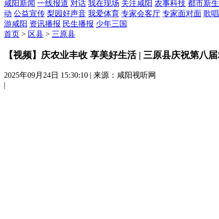
咸阳新闻
一线报道
对话
我在现场
关注咸阳
农事科技
都市新生
动
公益宣传
梨园好声音
我爱体育
专家会客厅
专家面对面
歌唱
游咸阳
资讯播报
民生播报
少年三国
首页
>
区县
>
三原县
【视频】庆农业丰收 享美好生活 | 三原县庆祝第八
2025年09月24日 15:30:10
|
来源：咸阳视听网
|