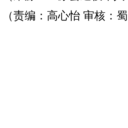
（责编：高心怡 审核：蜀