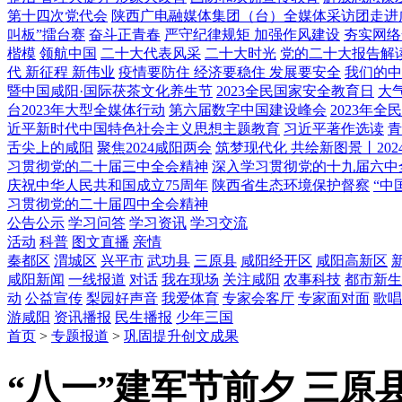
第十四次党代会
陕西广电融媒体集团（台）全媒体采访团走进
叫板”擂台赛
奋斗正青春
严守纪律规矩 加强作风建设
夯实网络
楷模
领航中国
二十大代表风采
二十大时光
党的二十大报告解
代 新征程 新伟业
疫情要防住 经济要稳住 发展要安全
我们的中
暨中国咸阳·国际茯茶文化养生节
2023全民国家安全教育日
大
台2023年大型全媒体行动
第六届数字中国建设峰会
2023年
近平新时代中国特色社会主义思想主题教育
习近平著作选读
青
舌尖上的咸阳
聚焦2024咸阳两会
筑梦现代化 共绘新图景丨202
习贯彻党的二十届三中全会精神
深入学习贯彻党的十九届六中
庆祝中华人民共和国成立75周年
陕西省生态环境保护督察
“中
习贯彻党的二十届四中全会精神
公告公示
学习问答
学习资讯
学习交流
活动
科普
图文直播
亲情
秦都区
渭城区
兴平市
武功县
三原县
咸阳经开区
咸阳高新区
咸阳新闻
一线报道
对话
我在现场
关注咸阳
农事科技
都市新生
动
公益宣传
梨园好声音
我爱体育
专家会客厅
专家面对面
歌唱
游咸阳
资讯播报
民生播报
少年三国
首页
>
专题报道
>
巩固提升创文成果
“八一”建军节前夕 三