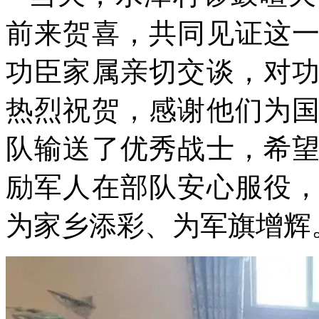
前来贺喜，共同见证这
功臣家属亲切交谈，对
热烈祝贺，感谢他们为
队输送了优秀战士，希
励军人在部队安心服役
为家乡添彩、为军旗增辉