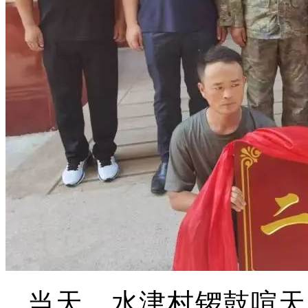
当天，水津村锣鼓喧天