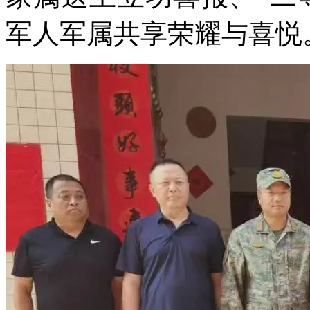
军人军属共享荣耀与喜悦